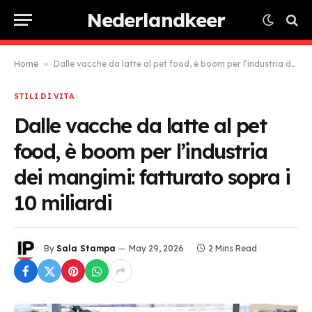
Nederlandkeer
Home
»
Dalle vacche da latte al pet food, è boom per l’industria dei mangimi: fatturato sopra i 10 miliardi
STILI DI VITA
Dalle vacche da latte al pet
food, è boom per l’industria
dei mangimi: fatturato sopra i
10 miliardi
By
Sala Stampa
May 29, 2026
2 Mins Read