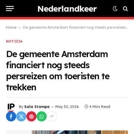
Nederlandkeer
Home
»
De gemeente Amsterdam financiert nog steeds persreizen om toeristen te trekken
NOTIZIA
De gemeente Amsterdam
financiert nog steeds
persreizen om toeristen te
trekken
By
Sala Stampa
May 30, 2026
4 Mins Read