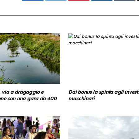
Facebook
Twitter
Pinterest
LinkedIn
Tumbl
 via a dragaggio e
Dai bonus la spinta agli invest
ione con una gara da 400
macchinari