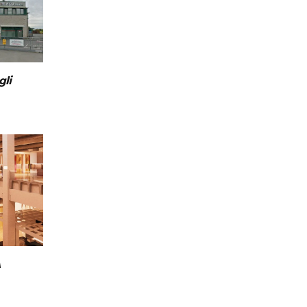
gli
A