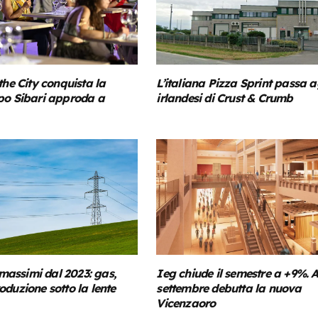
the City conquista la
L’italiana Pizza Sprint passa a
po Sibari approda a
irlandesi di Crust & Crumb
i massimi dal 2023: gas,
Ieg chiude il semestre a +9%. 
duzione sotto la lente
settembre debutta la nuova
Vicenzaoro