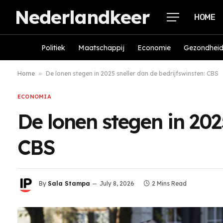
Nederlandkeer
HOME
Politiek
Maatschappij
Economie
Gezondhei
Home
»
De lonen stegen in 2025 sneller dan de bedrijfswinsten: CBS
ECONOMIA
De lonen stegen in 202
CBS
By
Sala Stampa
July 8, 2026
2 Mins Read