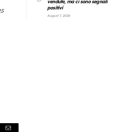
vendute, ma ci sono segnali
positivi
25
August 7, 2026