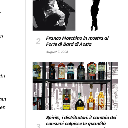
r
en
Franco Moschino in mostra al
Forte di Bard di Aosta
August 7, 2026
cht
van
 en
Spirits, i distributori: il cambio dei
consumi colpisce le quantità