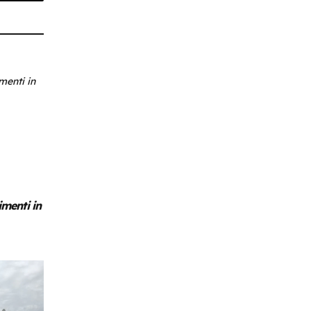
r
Email
imenti in