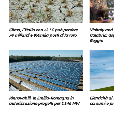
Clima, l’Italia con +2 °C può perdere
Vinitaly and 
74 miliardi e 960mila posti di lavoro
Calabria: do
Reggio
Rinnovabili, in Emilia-Romagna in
Elettricità a
autorizzazione progetti per 1.146 MW
consumi e pro