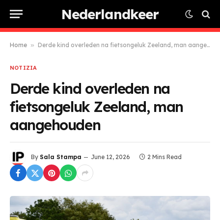
Nederlandkeer
Home
»
Derde kind overleden na fietsongeluk Zeeland, man aangehouden
NOTIZIA
Derde kind overleden na
fietsongeluk Zeeland, man
aangehouden
By
Sala Stampa
June 12, 2026
2 Mins Read