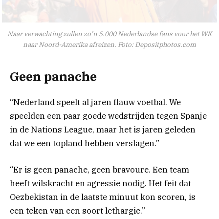
Naar verwachting zullen zo’n 5.000 Nederlandse fans voor het WK
naar Noord-Amerika afreizen. Foto: Depositphotos.com
Geen panache
“Nederland speelt al jaren flauw voetbal. We
speelden een paar goede wedstrijden tegen Spanje
in de Nations League, maar het is jaren geleden
dat we een topland hebben verslagen.”
“Er is geen panache, geen bravoure. Een team
heeft wilskracht en agressie nodig. Het feit dat
Oezbekistan in de laatste minuut kon scoren, is
een teken van een soort lethargie.”