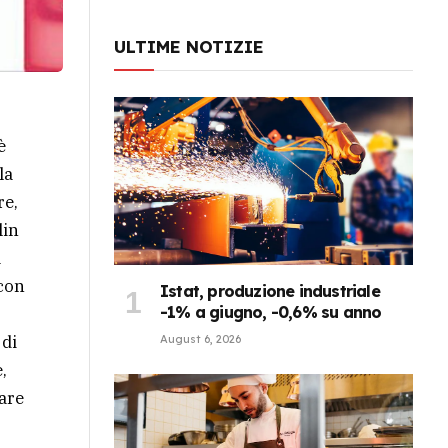
ULTIME NOTIZIE
è
la
re,
lin
a
 con
Istat, produzione industriale
-1% a giugno, -0,6% su anno
 di
August 6, 2026
,
lare