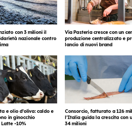
nziato con 3 milioni il
Via Pasteria cresce con un cen
idarietà nazionale contro
produzione centralizzato e pr
lima
lancio di nuovi brand
ta e olio d’oliva: caldo e
Consorcio, fatturato a 126 mil
ono in ginocchio
l’Italia guida la crescita con
. Latte -10%
34 milioni