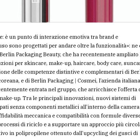
e: è un punto di interazione emotiva tra brand e
so sono progettati per andare oltre la funzionalità»: ne 
 Berlin Packaging Beauty, che ha recentemente ampliato 
luzioni per skincare, make-up, haircare, body care, sunca
ione delle competenze distintive e complementari di Ber
coreana, e di Berlin Packaging | Cosmei, l’azienda italian
entemente entrata nel gruppo, che arricchisce l’offerta
ake-up. Tra le principali innovazioni, nuovi sistemi di
pati senza componenti metallici all’interno della camera
ffidabilità meccanica e compatibilità con formule diverse
rocessi di riciclo e a supportare un approccio più circo
vo in polipropilene ottenuto dall’upcycling dei gusci di