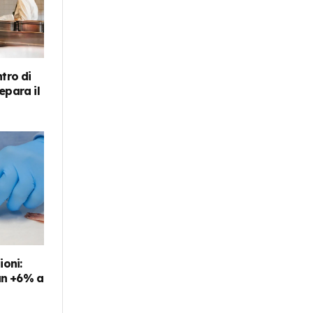
tro di
epara il
ioni:
 un +6% a