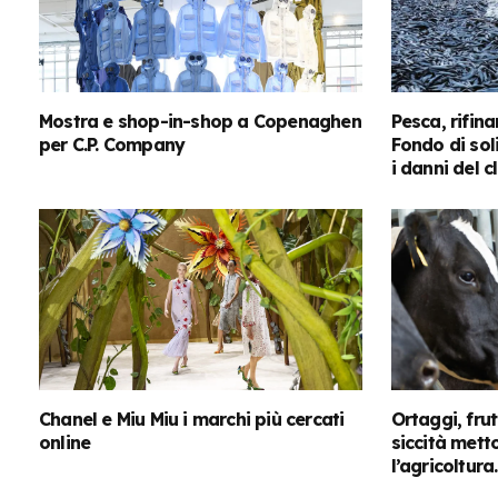
Mostra e shop-in-shop a Copenaghen
Pesca, rifina
per C.P. Company
Fondo di sol
i danni del c
Chanel e Miu Miu i marchi più cercati
Ortaggi, frut
online
siccità mett
l’agricoltura