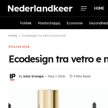
Nederlandkeer
HOME
Politiek
Maatschappij
Economie
Gezondhei
Home
»
Ecodesign tra vetro e nocciole
STILI DI VITA
Ecodesign tra vetro e 
By
Sala Stampa
May 7, 2026
3 Mins Read