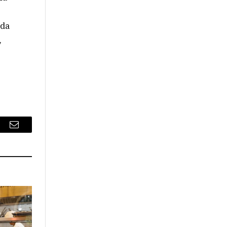
nda
,
r
Email