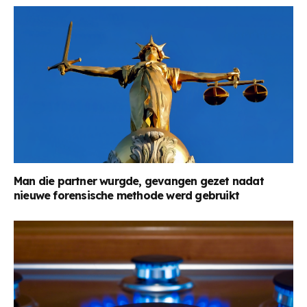
Man die partner wurgde, gevangen gezet nadat
nieuwe forensische methode werd gebruikt