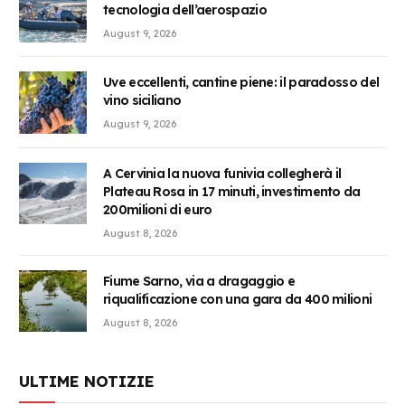
tecnologia dell’aerospazio
August 9, 2026
Uve eccellenti, cantine piene: il paradosso del
vino siciliano
August 9, 2026
A Cervinia la nuova funivia collegherà il
Plateau Rosa in 17 minuti, investimento da
200milioni di euro
August 8, 2026
Fiume Sarno, via a dragaggio e
riqualificazione con una gara da 400 milioni
August 8, 2026
ULTIME NOTIZIE