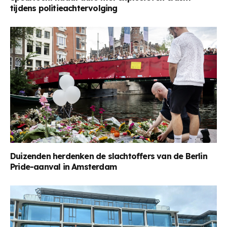
tijdens politieachtervolging
Duizenden herdenken de slachtoffers van de Berlin
Pride-aanval in Amsterdam