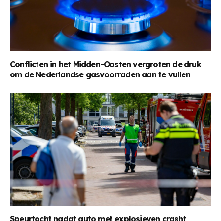
Conflicten in het Midden-Oosten vergroten de druk
om de Nederlandse gasvoorraden aan te vullen
Speurtocht nadat auto met explosieven crasht