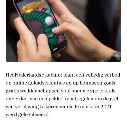
Het Nederlandse kabinet plant een volledig verbod
op online gokadvertenties en op bonussen zoals
gratis weddenschappen voor nieuwe spelers, als
onderdeel van een pakket maatregelen om de golf
van verslaving te keren sinds de markt in 2021
werd gelegaliseerd.