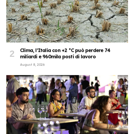
Clima, l’Italia con +2 °C può perdere 74
miliardi e 960mila posti di lavoro
August 8, 2026