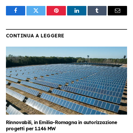
Facebook
Twitter
Pinterest
LinkedIn
Tumblr
Email
CONTINUA A LEGGERE
Rinnovabili, in Emilia-Romagna in autorizzazione
progetti per 1.146 MW